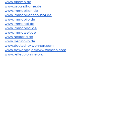
www.gimmo.de
www.aroundhome.de
www.immobilien.de
www.immobilienscout24.de
www.immobilo.de
www.immonet.de
www.immopool.de
www.immowelt.de
www.nestoria.de
www.berlinovo.de
www.deutsche-wohnen.com
www.gewobag.de
www.woloho.com
www.reflect-online.org