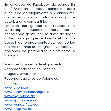
En el grupo de Facebook de Latinas En 
Berlín/Alemania, pedí consejos para 
búsqueda de alojamiento y 2 chicas me 
dieron esta valiosa información y me 
autorizaron a compartirla. 
También los grupos de Facebook o 
Whatsapp son buenas alternativas para ir 
conociendo gente, incluso antes de llegar 
a Alemania, porque realmente el boca a 
boca, ir generando contactos,  son de las 
mejores formas de integrarse y poder ver 
opciones de potenciales alojamientos o 
trabajos. 
Websites Búsqueda de Alojamiento. 
Recomendaciones de Elena de 
Uruguay.Newsletter.
Recomendaciones de Valeria de 
Nicaragua.
www.airbnb.es
www.ebay-kleinanzeigen.de
www.wg-suche.de
www.spotahome.com
www.wunderflats.com
www.degewo.de