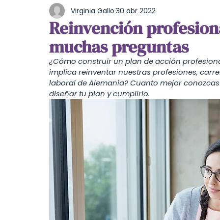
Virginia Gallo
30 abr 2022
Cultura y Entretenimiento
Burocracia
Reinvención profesiona
muchas preguntas
Estilo de vida
Feminismo
Comida
¿Cómo construir un plan de acción profesiona
implica reinventar nuestras profesiones, ca
laboral de Alemania? Cuanto mejor conozcas el
diseñar tu plan y cumplirlo. 