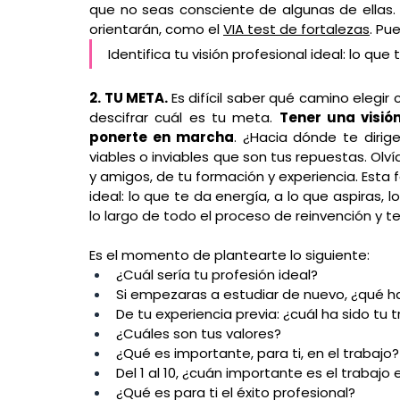
que no seas consciente de algunas de ellas. 
orientarán, como el 
VIA test de fortalezas
. Pu
Identifica tu visión profesional ideal: lo que 
2. TU META. 
Es difícil saber qué camino elegir
descifrar cuál es tu meta. 
Tener una visió
ponerte en marcha
. ¿Hacia dónde te dirig
viables o inviables que son tus repuestas. Olví
y amigos, de tu formación y experiencia. Esta f
ideal: lo que te da energía, a lo que aspiras, l
lo largo de todo el proceso de reinvención y t
Es el momento de plantearte lo siguiente:
¿Cuál sería tu profesión ideal? 
Si empezaras a estudiar de nuevo, ¿qué h
De tu experiencia previa: ¿cuál ha sido tu 
¿Cuáles son tus valores?
¿Qué es importante, para ti, en el trabajo?
Del 1 al 10, ¿cuán importante es el trabajo 
¿Qué es para ti el éxito profesional?