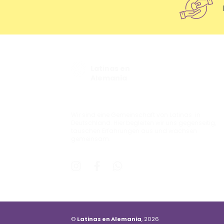
Latinas en
Alemania
Wir sind eine Gemeinschaft von Latinas in
Deutschland. Hier begleiten wir uns gegenseitig,
tauschen Erfahrungen aus und wachsen
gemeinsam.
©
Latinas en Alemania
, 2026