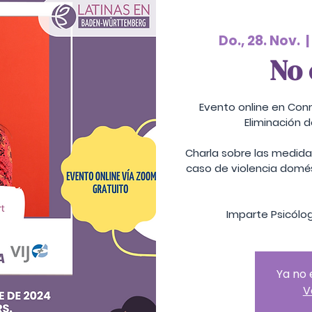
Do., 28. Nov.
  | 
No 
Evento online en Conm
Eliminación d
Charla sobre las medida
caso de violencia domés
Imparte Psicólo
Ya no 
V