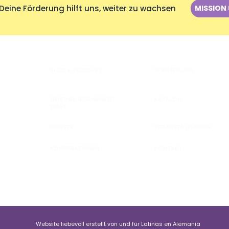
Deine Förderung hilft uns, weiter zu wachsen
MISSION
BLOG + PODCAST
VORSTELLUNG
GEISTIGE GESUNDHEIT
KATALOG
CHAT
DIENSTE
VERANSTALTUNGEN
KOOPERATIONEN
KONTAKT
Website liebevoll erstellt von und für Latinas en Alemania