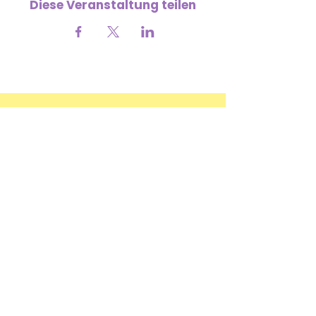
Diese Veranstaltung teilen
Deine Förderung hilft uns, weiter zu
wachsen
MISSION UNTERSTÜTZEN
​ÚNETE A NUESTRO NEWSLETTER
No hacemos spam: solo contenido
real
y útil
para mujeres como tú.
SUSCRIBIRME >