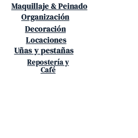
Maquillaje & Peinado
Organización
Decoración
Locaciones
Uñas y pestañas
Repostería y
Café
Latinas en
Alemania
Wir sind eine Gemeinschaft von Latinas in
Deutschland. Hier begleiten wir uns gegenseitig,
tauschen Erfahrungen aus und wachsen gemeinsam.