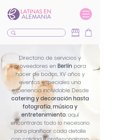
Directorio de servicios y
proveedores en
Berlín
para
hacer de bodas, XV años y
eventos especiales una
experiencia inolvidable. Desde
catering y decoración hasta
fotografía, música y
entretenimiento
, aquí
encontrarás todo lo necesario
para planificar cada detalle
con calidad y profesionalismo.