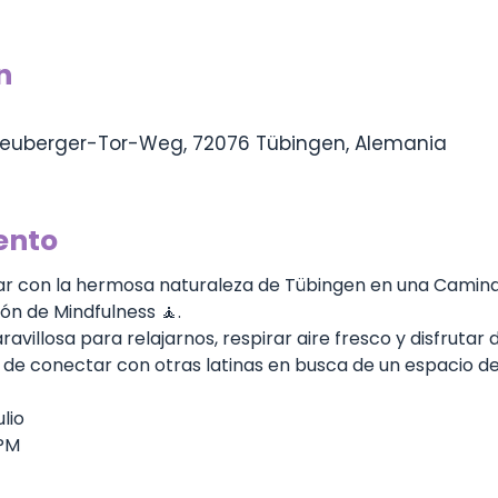
n
euberger-Tor-Weg, 72076 Tübingen, Alemania
ento
ar con la hermosa naturaleza de Tübingen en una Caminat
n de Mindfulness 🧘.
villosa para relajarnos, respirar aire fresco y disfrutar d
de conectar con otras latinas en busca de un espacio de
lio
 PM