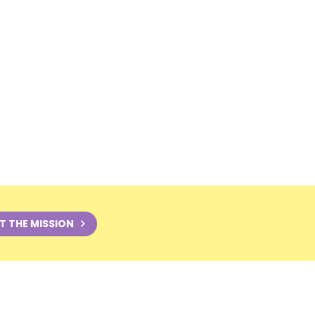
T THE MISSION
JOIN OUR SPANISH NEWSLETTER