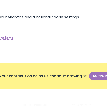
ur Analytics and functional cookie settings.
edes
Your contribution helps us continue growing 💜
SUPPOR
BLOG + PODCAST
WHO ARE WE?