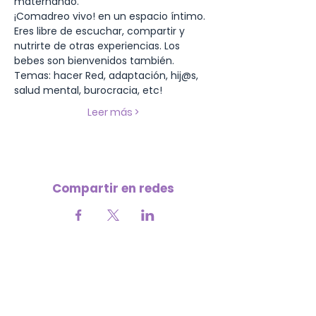
maternando.
¡Comadreo vivo! en un espacio íntimo. 
Eres libre de escuchar, compartir y 
nutrirte de otras experiencias. Los 
bebes son bienvenidos también. 
Temas: hacer Red, adaptación, hij@s, 
salud mental, burocracia, etc!
Leer más >
Compartir en redes
Your contribution helps us continue
growing 💜