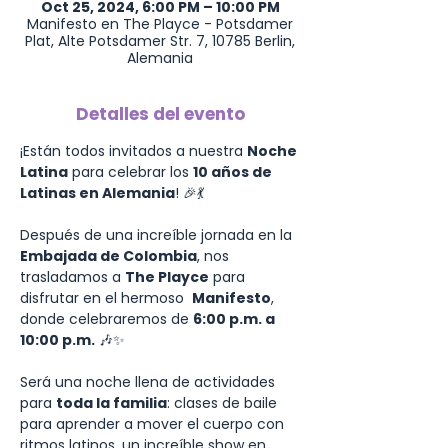
Oct 25, 2024, 6:00 PM – 10:00 PM
Manifesto en The Playce - Potsdamer
Plat, Alte Potsdamer Str. 7, 10785 Berlin,
Alemania
Detalles del evento
¡Están todos invitados a nuestra 
Noche 
Latina
 para celebrar los 
10 años de 
Latinas en Alemania
! 🎉💃
Después de una increíble jornada en la 
Embajada de Colombia
, nos 
trasladamos a 
The Playce
 para 
disfrutar en el hermoso  
Manifesto
, 
donde celebraremos de 
6:00 p.m. a 
10:00 p.m.
 🎶✨
Será una noche llena de actividades 
para 
toda la familia
: clases de baile 
para aprender a mover el cuerpo con 
ritmos latinos, un increíble show en 