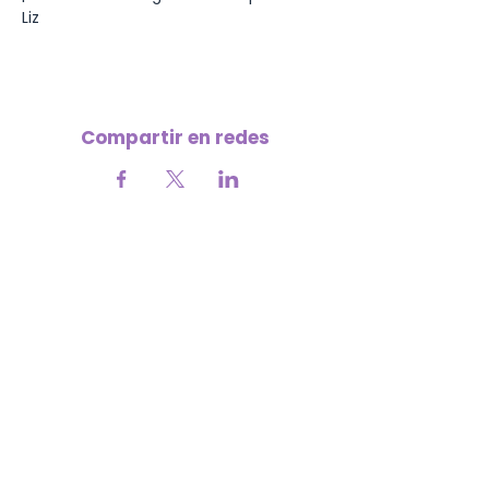
Liz
Compartir en redes
Your contribution helps us continue
growing 💜
SUPPORT THE MISSION
​ÚNETE A NUESTRO NEWSLETTER
No hacemos spam: solo contenido
real