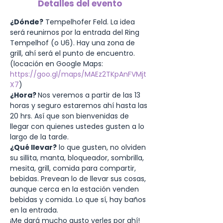
Detalles del evento
¿Dónde?
 Tempelhofer Feld. La idea 
será reunirnos por la entrada del Ring 
Tempelhof (o U6). Hay una zona de 
grill, ahí será el punto de encuentro. 
(locación en Google Maps: 
https://goo.gl/maps/MAEz2TKpAnFVMjt
X7
)
¿Hora? 
Nos veremos a partir de las 13 
horas y seguro estaremos ahí hasta las 
20 hrs. Así que son bienvenidas de 
llegar con quienes ustedes gusten a lo 
largo de la tarde.
¿Qué llevar?
 lo que gusten, no olviden 
su sillita, manta, bloqueador, sombrilla, 
mesita, grill, comida para compartir, 
bebidas. Prevean lo de llevar sus cosas, 
aunque cerca en la estación venden 
bebidas y comida. Lo que sí, hay baños 
en la entrada.
¡Me dará mucho gusto verles por ahí!
