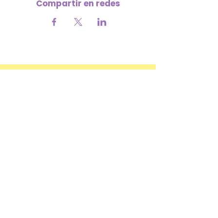
Compartir en redes
Your contribution helps us continue
growing 💜
SUPPORT THE MISSION
​ÚNETE A NUESTRO NEWSLETTER
No hacemos spam: solo contenido
real
y útil
para mujeres como tú.
SUSCRIBIRME >