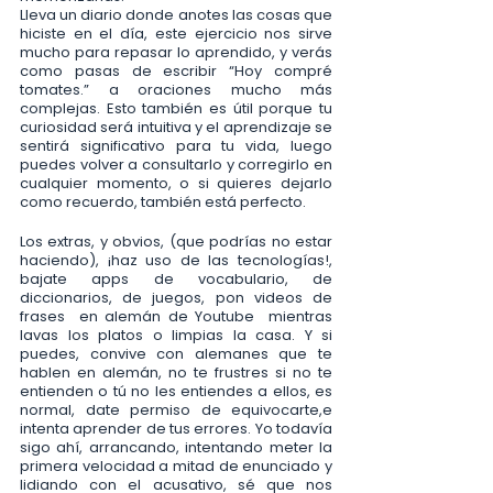
Lleva un diario donde anotes las cosas que 
hiciste en el día, este ejercicio nos sirve 
mucho para repasar lo aprendido, y verás 
como pasas de escribir “Hoy compré 
tomates.” a oraciones mucho más 
complejas. Esto también es útil porque tu 
curiosidad será intuitiva y el aprendizaje se 
sentirá significativo para tu vida, luego 
puedes volver a consultarlo y corregirlo en 
cualquier momento, o si quieres dejarlo 
como recuerdo, también está perfecto. 
Los extras, y obvios, (que podrías no estar 
haciendo), ¡haz uso de las tecnologías!, 
bajate apps de vocabulario, de 
diccionarios, de juegos, pon videos de 
frases  en alemán de Youtube  mientras 
lavas los platos o limpias la casa. Y si 
puedes, convive con alemanes que te 
hablen en alemán, no te frustres si no te 
entienden o tú no les entiendes a ellos, es 
normal, date permiso de equivocarte,e 
intenta aprender de tus errores. Yo todavía 
sigo ahí, arrancando, intentando meter la 
primera velocidad a mitad de enunciado y 
lidiando con el acusativo, sé que nos 