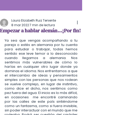
Laura Elizabeth Ruiz Teniente
8 mar 2022
7 min de lectura
Empezar a hablar alemán...¡Por fin!
Ya sea que vengas acompañando a tu 
pareja o estés en alemania por tu cuenta 
para estudiar o trabajar, todas hemos 
sentido ese leve temor a lo desconocido 
cuando llegamos a alemania. Nos 
sentimos más vulnerables de cómo lo 
harías en cualquier otro lugar donde ya 
dominas el idioma. Nos enfrentamos a que 
el intercambio de ideas y pensamientos 
simples con las personas que nos rodean 
se vuelve complejo, en lugar de instintivo, 
como dice el dicho, nos sentimos como 
pez fuera del agua. El inicio es lo más difícil, 
en ocasiones  me encontré caminando 
por las calles de este país sintiéndome 
como un fantasma, como si fuera invisible, 
sin poder interactuar con el mundo que me 
rodeaba. Podrá ser cuestión del carácter 