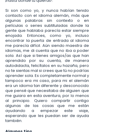
¡hasta donde tú quieras!.
Si son como yo, y nunca habían tenido 
contacto con el idioma alemán, más que 
algunas palabras sin contexto o en 
películas o series subtituladas donde la 
gente que hablaba parecía estar siempre 
enojada. Entonces, como yo, incluso 
encontrar la puerta de entrada al idioma 
me parecía difícil. Aún siendo maestra de 
idiomas, me di cuenta que no iba a poder 
sola. Así que si tienes amigos/as que han 
aprendido por su cuenta, de manera 
autodidacta, felicítalos en su hazaña, pero 
no te sientas mal si crees que tú no podrías 
aprender sola. Es completamente normal y 
tampoco era mi caso, para mi el alemán 
era un idioma tan diferente y desconocido 
que pensé que necesitaba de alguien que 
me guiara en esta aventura, por lo menos 
al principio. Quiero compartir contigo 
algunas de las cosas que me están 
ayudando a empezar este viaje, 
esperando que les puedan ser de ayuda 
también.
Algunos tips