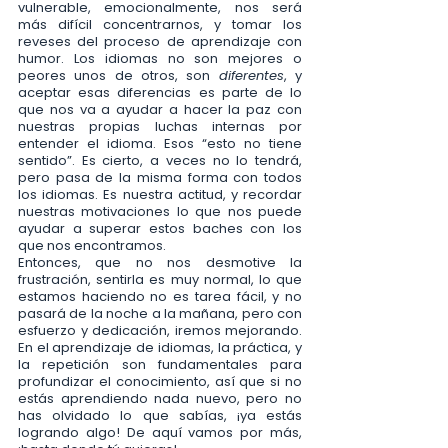
vulnerable, emocionalmente, nos será 
más difícil concentrarnos, y tomar los 
reveses del proceso de aprendizaje con 
humor. Los idiomas no son mejores o 
peores unos de otros, son 
diferentes
, y 
aceptar esas diferencias es parte de lo 
que nos va a ayudar a hacer la paz con 
nuestras propias luchas internas por 
entender el idioma. Esos “esto no tiene 
sentido”. Es cierto, a veces no lo tendrá, 
pero pasa de la misma forma con todos 
los idiomas. Es nuestra actitud, y recordar 
nuestras motivaciones lo que nos puede 
ayudar a superar estos baches con los 
que nos encontramos. 
Entonces, que no nos desmotive la 
frustración, sentirla es muy normal, lo que 
estamos haciendo no es tarea fácil, y no 
pasará de la noche a la mañana, pero con 
esfuerzo y dedicación, iremos mejorando. 
En el aprendizaje de idiomas, la práctica, y 
la repetición son fundamentales para 
profundizar el conocimiento, así que si no 
estás aprendiendo nada nuevo, pero no 
has olvidado lo que sabías, ¡ya estás 
logrando algo! De aquí vamos por más, 