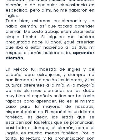
alemán, o de cualquier circunstancia en 
específico, pero a mí, no me hablaron en 
inglés. 
Todo bien, estamos en alemania y se 
habla alemán, así que tocará aprender 
alemán. Me costó trabajo internalizar este 
simple hecho. Si alguien me hubiera 
preguntado hace 10 años, ¿qué creerían 
que iba a estar haciendo a los 30s, mi 
respuesta jamás hubiera sido, 
aprender 
alemán.
En México fui maestra de inglés y de 
español para extranjeros, y siempre me 
han llamado la atención los idiomas, y las 
culturas diferentes a la mía. A la mayoría 
de mis alumnos alemanes se les daba 
muy bien el español y solían ser bastante 
rápidos para aprender. No es el mismo 
caso para la mayoría de nosotros, 
hispanohablantes. El español es un idioma 
fonético, es decir, las letras que se 
escriben son las letras que se pronuncian, 
casi todo el tiempo, el alemán, como el 
inglés, es mucho menos fonético. Por lo 
tanto, la lectura y la pronunciación son 