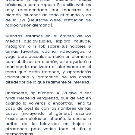
básicas, o como repaso. Este sitio web es 
muy recomendado por maestros de 
alemán, alumnos de todo el mundo, y es 
de la DW (Deutsche Welle, institución de 
radiodifusión alemana).
Mientras estamos en el ámbito de los 
medios audiovisuales, explora Youtube, 
Instagram o Ti Tok sobre tus hobbies o 
temas favoritos, cocina, videojuegos, o 
yoga, pero buscalos también en alemán o 
con subtítulos en alemán, esto ayudará a 
mantenerte motivada e interesada en el 
tema que están tratando, y aprenderás 
vocabulario y gramática de las cosas 
alrededor de lo que realmente te interesa. 
Finalmente, tip número 4. ¡Vuelve a ser 
niña! Pierde la vergüenza, que de vez en 
cuando la volverás a encontrar, llena tu 
casa de post its con los nombres de las 
cosas (incluyendo el género) escribe 
frases completas en el baño, la cocina o 
arriba de la televisión en hojas o 
pizarrones, para verlas todo el día, y 
memorizarlas. 