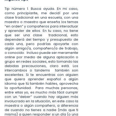
Tip número 1. Busca ayuda. En mi caso, 
como principiante, me decidí por una 
clase tradicional en una escuela, con una 
maestro o maestro que enseña los temas 
“en orden” y compañeros para interactuar 
y aprender de ellos. En tu caso, no tiene 
que ser una clase  tradicional, esto 
dependerá del tiempo y presupuesto de 
cada una, pero podrías apoyarte con 
algún amigo/a, compañero/a de trabajo, 
o conocido.  Incluso puede ser meramente 
online por medio de alguna aplicación o 
grupo en redes sociales, esto tomando las 
debidas precauciones, claro está. Los 
intercambios o tandems  también son 
excelentes. Si te encuentras con alguien 
que quiera aprender español o algún 
idioma que tú también hables, aprovecha 
la oportunidad.  Para muchas personas, 
entre ellas yo, es mucho más fácil cumplir 
con un “deber” cuando hay alguien más 
involucrado en la situación, en este caso la 
maestra o algún compañero, a diferencia 
de cuando no tienes a nadie (más que ti 
misma) a quien responder si un día (o una 