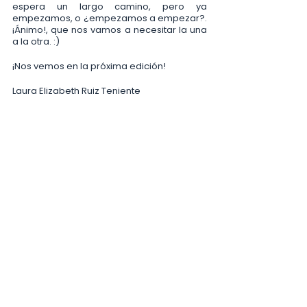
espera un largo camino, pero ya 
empezamos, o ¿empezamos a empezar?. 
¡Ánimo!, que nos vamos a necesitar la una 
a la otra. :)
¡Nos vemos en la próxima edición!
Laura Elizabeth Ruiz Teniente
https://www.instagram.com/moonyle/
Ver todo
Entradas relacionadas