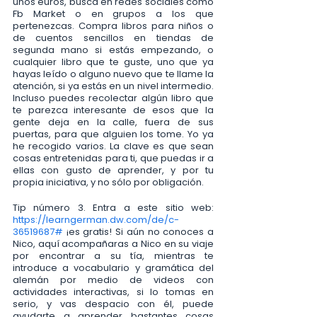
unos euros, busca en redes sociales como 
Fb Market o en grupos a los que 
pertenezcas. Compra libros para niños o 
de cuentos sencillos en tiendas de 
segunda mano si estás empezando, o 
cualquier libro que te guste, uno que ya 
hayas leído o alguno nuevo que te llame la 
atención, si ya estás en un nivel intermedio. 
Incluso puedes recolectar algún libro que 
te parezca interesante de esos que la 
gente deja en la calle, fuera de sus 
puertas, para que alguien los tome. Yo ya 
he recogido varios. La clave es que sean 
cosas entretenidas para ti, que puedas ir a 
ellas con gusto de aprender, y por tu 
propia iniciativa, y no sólo por obligación.
Tip número 3. Entra a este sitio web: 
https://learngerman.dw.com/de/c-
36519687#
 ¡es gratis! Si aún no conoces a 
Nico, aquí acompañaras a Nico en su viaje 
por encontrar a su tía, mientras te 
introduce a vocabulario y gramática del 
alemán por medio de videos con 
actividades interactivas, si lo tomas en 
serio, y vas despacio con él, puede 
ayudarte a aprender bastantes cosas 