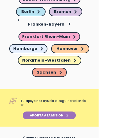
Berlín
Bremen
>
Franken-Bayern
Frankfurt Rhein-Main
Hamburgo
Hannover
Nordrhein–Westfalen
Sachsen
Tu apoyo nos ayuda a seguir creciendo
💜
APORTA A LA MISIÓN