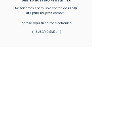
​ÚNETE A NUESTRO NEWSLETTER
No hacemos spam: solo contenido
real y
útil
para mujeres como tú.
SUSCRIBIRME >
Latinas en
Alemania
Somos una comunidad de latinas hispanohablantes en
Alemania. Aquí nos acompañamos, compartimos
experiencias y crecemos juntas.
BLOG + PODCAST
CHAT DE SALUD MENTAL
CONÓCENOS
DIRECTORI
O
COLABORACIONES
EVENTOS
SERVICIOS
CONTACTO