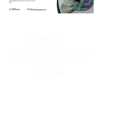
Latinas en
Alemania
Somos una comunidad de latinas hispanohablantes en
Alemania. Aquí nos acompañamos, compartimos
experiencias y crecemos juntas.
BLOG + PODCAST
CHAT DE SALUD MENTAL
CONÓCENOS
DIRECTORI
O
COLABORACIONES
EVENTOS
SERVICIOS
CONTACTO
©
Latinas en Alemania
, 2026
Todas las imágenes están protegidas por derechos de
autor.