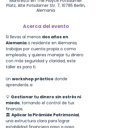
Manifesto en The Playce Potsdamer
Platz, Alte Potsdamer Str. 7, 10785 Berlin,
Alemania
Acerca del evento
Si llevas al menos 
dos años en 
Alemania
 o residente en Alemania, 
trabajas por cuenta propia o como 
empleada, y quieres manejar tu dinero 
con más seguridad y claridad, este 
taller es para ti.
Un 
workshop práctico
 donde 
aprenderás a:
💡 
Gestionar tu dinero sin estrés ni 
miedo
, tomando el control de tus 
finanzas.
🏛️ 
Aplicar la Pirámide Patrimonial
, 
una estructura clara para lograr 
estabilidad financiera paso a paso.