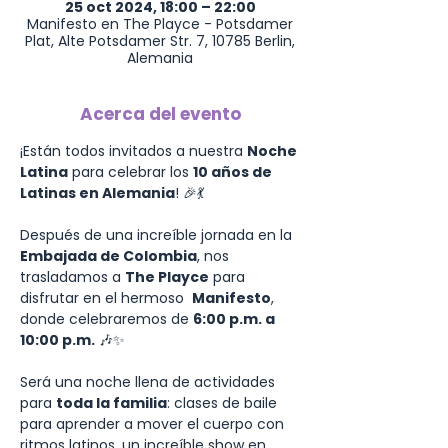
25 oct 2024, 18:00 – 22:00
Manifesto en The Playce - Potsdamer
Plat, Alte Potsdamer Str. 7, 10785 Berlin,
Alemania
Acerca del evento
¡Están todos invitados a nuestra 
Noche 
Latina
 para celebrar los 
10 años de 
Latinas en Alemania
! 🎉💃
Después de una increíble jornada en la 
Embajada de Colombia
, nos 
trasladamos a 
The Playce
 para 
disfrutar en el hermoso  
Manifesto
, 
donde celebraremos de 
6:00 p.m. a 
10:00 p.m.
 🎶✨
Será una noche llena de actividades 
para 
toda la familia
: clases de baile 
para aprender a mover el cuerpo con 
ritmos latinos, un increíble show en 