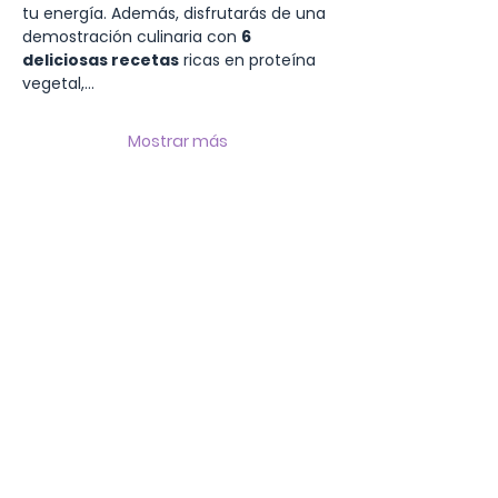
tu energía. Además, disfrutarás de una 
demostración culinaria con 
6 
deliciosas recetas
 ricas en proteína 
vegetal,…
Mostrar más
Compartir este evento
Tu apoyo nos ayuda a seguir creciendo
💜
APORTA A LA MISIÓN