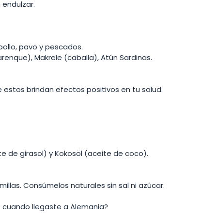
n endulzar. 
pollo, pavo y pescados. 
enque), Makrele (caballa), Atún Sardinas. 
estos brindan efectos positivos en tu salud:
de girasol) y Kokosöl (aceite de coco).
llas. Consúmelos naturales sin sal ni azúcar. 
os cuando llegaste a Alemania? 