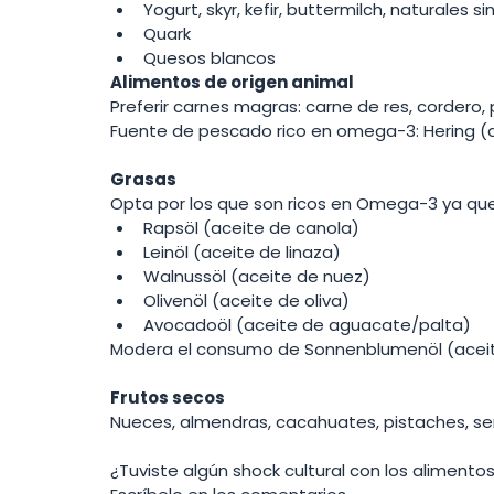
Yogurt, skyr, kefir, buttermilch, naturales si
Quark
Quesos blancos
Alimentos de origen animal 
Preferir carnes magras: carne de res, cordero, 
Fuente de pescado rico en omega-3: Hering (ar
Grasas
Opta por los que son ricos en Omega-3 ya que 
Rapsöl (aceite de canola)
Leinöl (aceite de linaza) 
Walnussöl (aceite de nuez) 
Olivenöl (aceite de oliva)
Avocadoöl (aceite de aguacate/palta)
Modera el consumo de Sonnenblumenöl (aceite 
Frutos secos 
Nueces, almendras, cacahuates, pistaches, semi
¿Tuviste algún shock cultural con los aliment