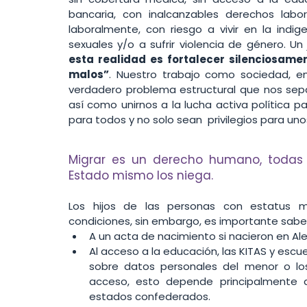
bancaria, con inalcanzables derechos labo
laboralmente, con riesgo a vivir en la indig
sexuales y/o a sufrir violencia de género. U
esta realidad es fortalecer silenciosame
malos”
. Nuestro trabajo como sociedad, en 
verdadero problema estructural que nos sepa
así como unirnos a la lucha activa política 
para todos y no solo sean  privilegios para uno
Migrar es un derecho humano, todas la
Estado mismo los niega. 
Los hijos de las personas con estatus mig
condiciones, sin embargo, es importante saber
A un acta de nacimiento si nacieron en Al
Al acceso a la educación, las KITAS y escue
sobre datos personales del menor o los
acceso, esto depende principalmente de
estados confederados.