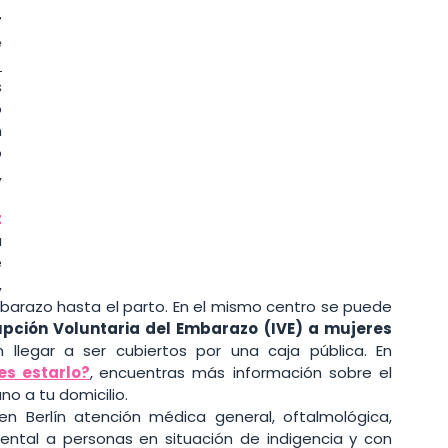
 
 
)
 
 
recibir un estatus tolerado (Duldung). En 
 
 
 
 
 
 
razo hasta el parto. En el mismo centro se puede 
upción Voluntaria del Embarazo (IVE) a mujeres 
, los gastos pueden llegar a ser cubiertos por una caja pública. En 
s estarlo?
,
encuentras más información sobre el 
o a tu domicilio. 
en Berlín atención médica general, oftalmológica, 
dental a personas en situación de indigencia y con 