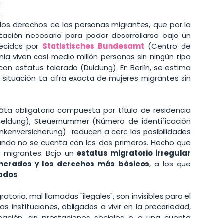
 
 
los derechos de las personas migrantes, que por la 
ción necesaria para poder desarrollarse bajo un 
ecidos por 
Statistisches Bundesamt
 (Centro de 
nia viven casi medio millón personas sin ningún tipo 
on estatus tolerado (Duldung). En Berlín, se estima 
situación. La cifra exacta de mujeres migrantes sin 
ráta obligatoria compuesta por título de residencia 
nmeldung), Steuernummer (Número de identificación 
nkenversicherung)  reducen a cero las posibilidades 
ando no se cuenta con los dos primeros. Hecho que 
 migrantes. Bajo un 
estatus migratorio irregular 
lnerados y los derechos más básicos
, a los que 
gados
. 
toria, mal llamadas "ilegales", son invisibles para el 
 instituciones, obligados a vivir en la precariedad, 
ación, sin prestaciones sociales o a una cuenta 