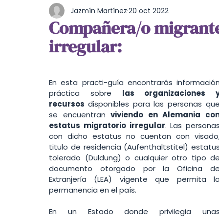
Jazmín Martínez
20 oct 2022
Cultura y Entretenimiento
Burocracia
Compañera/o migrante
irregular:
Estilo de vida
Feminismo
Comida
En esta practi-guía encontrarás información
práctica sobre 
las organizaciones y
recursos 
disponibles para las personas que
se encuentran 
viviendo en Alemania con
estatus migratorio irregular
. Las personas
con dicho estatus no cuentan con visado,
titulo de residencia (Aufenthaltstitel) estatus
tolerado (Duldung) o cualquier otro tipo de
documento otorgado por la Oficina de
Extranjería (LEA) vigente que permita la
permanencia en el país.
En un Estado donde privilegia unas