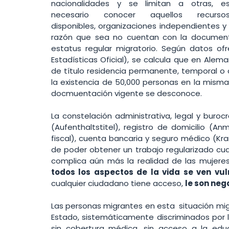
nacionalidades y se limitan a otras, es
necesario conocer aquellos recursos
disponibles, organizaciones independientes y 
razón que sea no cuentan con la documenta
estatus regular migratorio. Según datos ofr
Estadísticas Oficial), se calcula que en Alema
de título residencia permanente, temporal o c
la existencia de 50,000 personas en la misma 
docmuentación vigente se desconoce. 
La constelación administrativa, legal y buroc
(Aufenthaltstitel), registro de domicilio (A
fiscal), cuenta bancaria y seguro médico (Kra
de poder obtener un trabajo regularizado cu
complica aún más la realidad de las mujeres
todos los aspectos de la vida se ven vu
cualquier ciudadano tiene acceso, 
le son ne
Las personas migrantes en esta  situación migra
Estado, sistemáticamente discriminados por las
sin cobertura médica, sin acceso a la educ