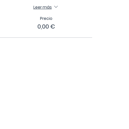
Leer más
Precio
0,00 €
Compartir este evento
Tu apoyo nos ayuda a seguir creciendo
💜
APORTA A LA MISIÓN