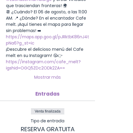
que trasciendan fronteras! 🌍
📆 ¿Cuándo? El 06 de agosto, a las 11:00 
AM. 📍 ¿Dónde? En el encantador Cafe 
melt. ¡Aquí tienes el mapa para llegar 
sin problemas! ➡️ 
https://maps.app.goo.gl/pJRktbK86nJ4t
pNa6?g_st=ic
¡Descubre el delicioso menú del Cafe 
melt en su Instagram! 🤤👉 
https://instagram.com/cafe_melt?
igshid=OGQ5ZDc2ODk2ZA==
Mostrar más
Entradas
Venta finalizada
Tipo de entrada
RESERVA GRATUITA