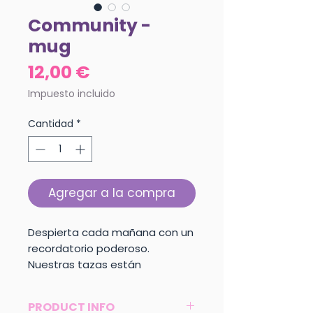
Community -
mug
Precio
12,00 €
Impuesto incluido
Cantidad
*
Agregar a la compra
Despierta cada mañana con un
recordatorio poderoso.
Nuestras tazas están
diseñadas para inspirarte con
mensajes de empoderamiento
PRODUCT INFO
femenino mientras disfrutas de